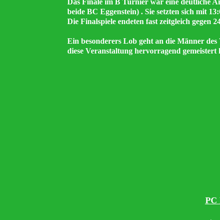
Das Finale im B Turnier war eine deutliche An
beide BC Eggenstein) . Sie setzten sich mit 
Die Finalspiele endeten fast zeitgleich gegen 2
Ein besonderers Lob geht an die Männer des 
diese Veranstaltung hervorragend gemeistert
PC 