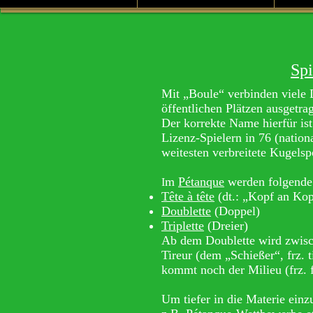
Spi
Mit „Boule“ verbinden viele 
öffentlichen Plätzen ausgetra
Der korrekte Name hierfür ist
Lizenz-Spielern in 76 (nation
weitesten verbreitete Kugelspo
m
Pétanque
werden folgende 
I
Tête à tête
(dt.: „Kopf an Kop
Doublette
(Doppel)
Triplette
(Dreier)
Ab dem Doublette wird zwis
Tireur (dem „Schießer“, frz. t
kommt noch der Milieu (frz. f
Um tiefer in die Materie ein